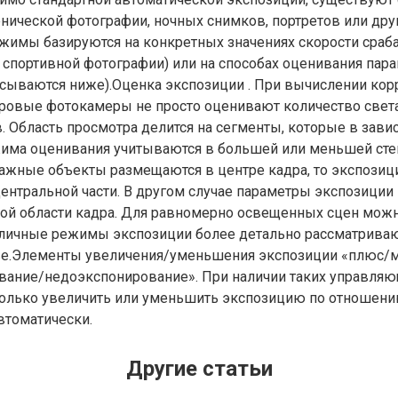
ической фотографии, ночных снимков, портретов или дру
ежимы базируются на конкретных значениях скорости сраб
я спортивной фотографии) или на способах оценивания пар
исываются ниже).Оценка экспозиции . При вычислении кор
ровые фотокамеры не просто оценивают количество свет
. Область просмотра делится на сегменты, которые в зави
има оценивания учитываются в большей или меньшей сте
важные объекты размещаются в центре кадра, то экспози
центральной части. В другом случае параметры экспозиции
ой области кадра. Для равномерно освещенных сцен мож
зличные режимы экспозиции более детально рассматриваю
е.Элементы увеличения/уменьшения экспозиции «плюс/м
вание/недоэкспонирование». При наличии таких управля
олько увеличить или уменьшить экспозицию по отношени
втоматически.
Другие статьи