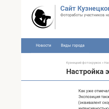
Перейти
Сайт Кузнецко
к
контенту
Фотоработы участников н
Новости
Виды города
Кузнецкий фотокружок
»
На
Настройка 
Как уже отмечал
Экспозиция такж
(эквивалент ско
интенсивностью