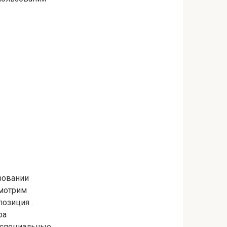
зовании
смотрим
озиция .
ра
 специальные