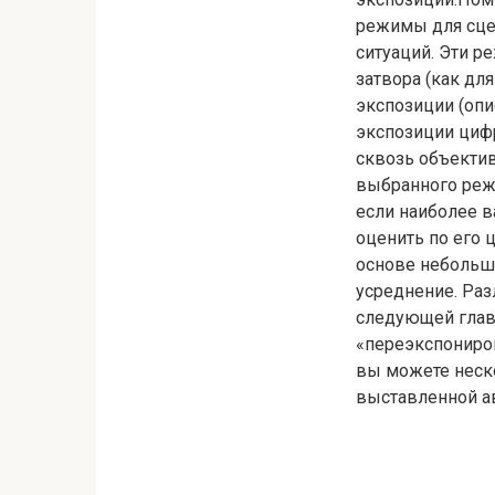
режимы для сцен
ситуаций. Эти р
затвора (как дл
экспозиции (оп
экспозиции циф
сквозь объектив
выбранного реж
если наиболее 
оценить по его 
основе небольш
усреднение. Ра
следующей глав
«переэкспониро
вы можете неск
выставленной а