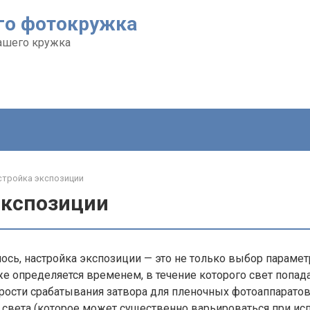
го фотокружка
ашего кружка
стройка экспозиции
экспозиции
ось, настройка экспозиции — это не только выбор парамет
е определяется временем, в течение которого свет попада
рости срабатывания затвора для пленочных фотоаппаратов
 света (которое может существенно варьироваться при ис