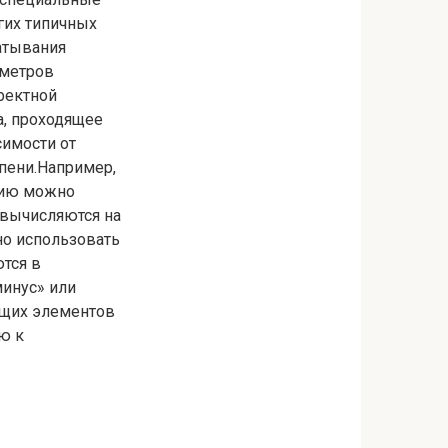
гих типичных
атывания
аметров
ректной
а, проходящее
симости от
пени.Например,
цию можно
 вычисляются на
но использовать
тся в
инус» или
ющих элементов
ю к