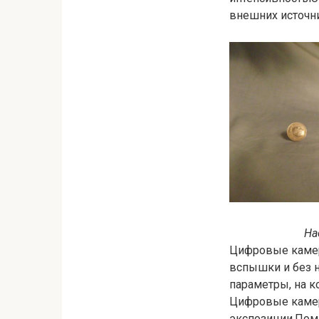
внешних источни
На
Цифровые камер
вспышки и без н
параметры, на 
Цифровые каме
экспозиции.Пом