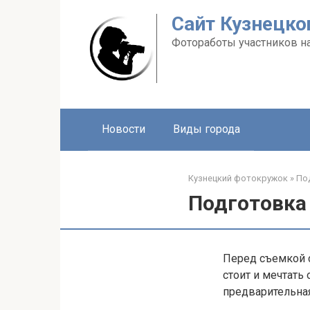
Перейти
Сайт Кузнецко
к
контенту
Фотоработы участников н
Новости
Виды города
Кузнецкий фотокружок
»
По
Подготовка
Перед съемкой с
стоит и мечтать
предварительная