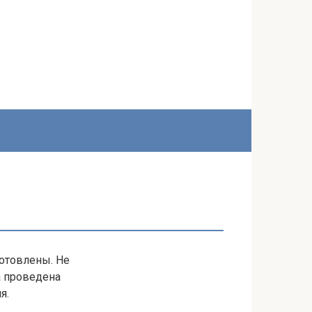
готовлены. Не
а проведена
я.