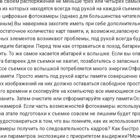
 в своем распоряжении не меньше трех или четырех самы
а из которых находятся всегда под рукой на каждой съемке.
е цифровые фотокамеры (однако для большинства читател
чным).Вы наверняка захотите иметь при себе дополнитель
остаточное количество карт памяти, и, возможно,запасную
ных элементов возникают проблемы, под рукой всегда бу
рядите батареи. Перед тем как отправиться в поход, батар
ть. То же самое касается ибатарей к вспышке. Если вы опа
а батареек для съемки не хватит, позаботьтесь о запасных
ессе съемки со вспышкой потребляется много энергии.Отф
памяти. Просто иметь под рукой карты памяти совершенно 
х изображений на них должно оставаться свободное прост
ого времени и скопируйте на компьютер все имеющиеся с
анить. Затем очистите или отформатируйте карту памяти.О
окамерой. Если часть возможностей фотокамеры использу
 на этапе подготовки к съемке совсем не лишним будет пр
удостовериться в том, что вы помните, как их использовать
меры получить по следовательность кадров? Как быстро
вки параметров экспозиции с приоритетом выдержки?Мо