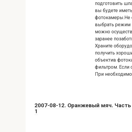
подготовить шп
вы будете имет
фотокамеры.Не с
выбрать режим н
можно осуществи
заранее позабот
Храните оборудо
получить хороши
объектив фоток
фильтром. Если 
При необходимос
2007-08-12. Оранжевый мяч. Часть
1