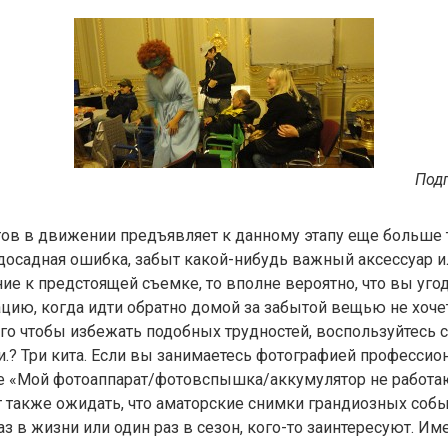
Подг
тов в движении предъявляет к данному этапу еще больше 
осадная ошибка, забыт какой-нибудь важный аксессуар и
е к предстоящей съемке, то вполне вероятно, что вы угод
цию, когда идти обратно домой за забытой вещью не хочет
ого чтобы избежать подобных трудностей, воспользуйтес
? Три кита. Если вы занимаетесь фотографией профессион
е «Мой фотоаппарат/фотовспышка/аккумулятор не работаю
ит также ожидать, что аматорские снимки грандиозных собы
 в жизни или один раз в сезон, кого-то заинтересуют. Им