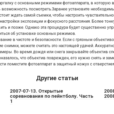
аргалку с основными режимами фотоаппарата, в которую 
ь возможность посмотреть.Заранее установите необходим
тоит ждать самой съемки, чтобы настроить чувствительнос
астройки экспозиции и фокусного расстояния. Более тонк
ть и позже. Однако эта процедура будет существенно уп
иться об установке основных режимов.
вание в чистоте и безопасности. Если с грязным объектив
е снимки, можете считать это настоящей удачей. Аккуратн
амеры. Во время дождя или снега закрывайте объектив с
оказалось, что объектив поврежден, его нужно снять и за
ти поместите фотоаппарат в защитный кожух с отверстие
Другие статьи
2007-07-13. Открытые
200
соревнования по пейнтболу. Часть
200
1