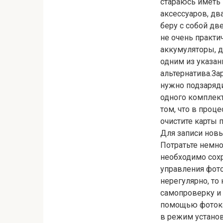
стараюсь иметь
аксессуаров, дв
беру с собой дв
не очень практи
аккумуляторы, д
одним из указан
альтернатива.За
нужно подзаряди
одного комплект
том, что в проц
очистите карты 
Для записи новы
Потратьте немн
необходимо сохр
управления фот
нерегулярно, то
самопроверку и 
помощью фотока
в режим устано