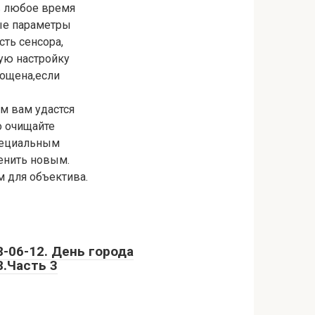
в любое время
ые параметры
ть сенсора,
ую настройку
рощена,если
ом вам удастся
о очищайте
пециальным
менить новым.
м для объектива.
8-06-12. День города
8.Часть 3