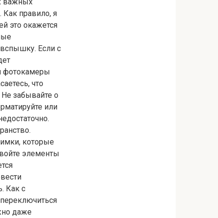
х важных
 Как правило, я
ей это окажется
ные
 вспышку. Если с
дет
еи фотокамеры
саетесь, что
. Не забывайте о
орматируйте или
недостаточно.
ранство.
нимки, которые
свойте элементы
ется
овести
. Как с
 переключиться
жно даже