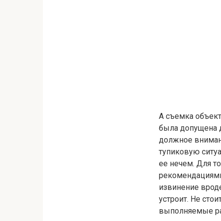
А съемка объек
была допущена д
должное внимани
тупиковую ситуа
ее нечем. Для т
рекомендациями.
извинение врод
устроит. Не сто
выполняемые раз