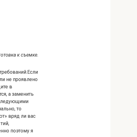
отовка к съемке.
требований.Если
ли не проявлено
ите в
ся, а заменить
ь следующими
ально, то
т» вряд ли вас
тий,
енно поэтому я