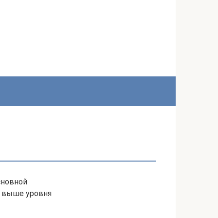
сновной
а выше уровня