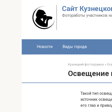
Перейти
Сайт Кузнецко
к
контенту
Фотоработы участников н
Новости
Виды города
Кузнецкий фотокружок
»
Ос
Освещение 
Такой тип освещ
источник освещ
его глаз и прив