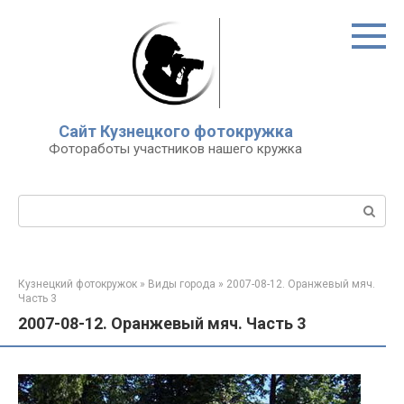
Перейти
к
контенту
Сайт Кузнецкого фотокружка
Фотоработы участников нашего кружка
Поиск:
Кузнецкий фотокружок
»
Виды города
»
2007-08-12. Оранжевый мяч.
Часть 3
2007-08-12. Оранжевый мяч. Часть 3